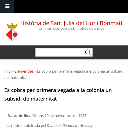
Vés al contingut
Història de Sant Julià del Llor i Bonmatí
Un municipi jove amb moltes vivències
Formulari de cerca
Cerca
Esteu aquí
Inici
»
Efemèrides
» Es cobra per primera vegada a la colònia un subsidi
de maternitat
Es cobra per primera vegada a la colònia un
subsidi de maternitat
Va tenir lloc:
Dilluns 19 de novembre de 1923
La notícia publicada pel
Diario de Gerona de Avisos y