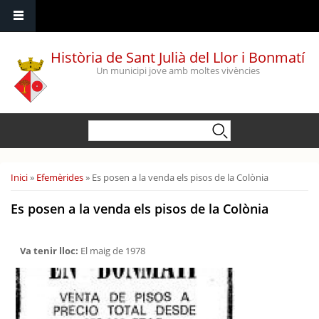
Vés al contingut
Història de Sant Julià del Llor i Bonmatí
Un municipi jove amb moltes vivències
Formulari de cerca
Cerca
Esteu aquí
Inici
»
Efemèrides
» Es posen a la venda els pisos de la Colònia
Es posen a la venda els pisos de la Colònia
Va tenir lloc:
El maig de 1978