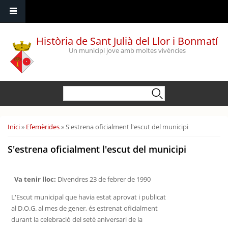
Vés al contingut
Història de Sant Julià del Llor i Bonmatí
Un municipi jove amb moltes vivències
Formulari de cerca
Cerca
Esteu aquí
Inici
»
Efemèrides
» S'estrena oficialment l'escut del municipi
S'estrena oficialment l'escut del municipi
Va tenir lloc:
Divendres 23 de febrer de 1990
L'Escut municipal que havia estat aprovat i publicat
al D.O.G. al mes de gener, és estrenat oficialment
durant la celebració del setè aniversari de la