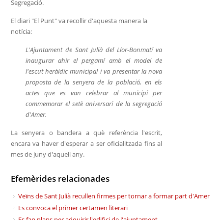
Segregació.
El diari "El Punt" va recollir d'aquesta manera la
notícia:
L'Ajuntament de Sant Julià del Llor-Bonmatí va
inaugurar ahir el pergamí amb el model de
l'escut heràldic municipal i va presentar la nova
proposta de la senyera de la població, en els
actes que es van celebrar al municipi per
commemorar el setè aniversari de la segregació
d'Amer.
La senyera o bandera a què referència l'escrit,
encara va haver d'esperar a ser oficialitzada fins al
mes de juny d'aquell any.
Efemèrides relacionades
Veïns de Sant Julià recullen firmes per tornar a formar part d'Amer
Es convoca el primer certamen literari
Es fan plans per adquirir l'edifici de l'ajuntament