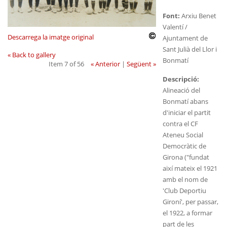
Font:
Arxiu Benet
Valentí /
Descarrega la imatge original
Ajuntament de
Sant Julià del Llor i
« Back to gallery
Bonmatí
Item 7 of 56
« Anterior
|
Següent »
Descripció:
Alineació del
Bonmatí abans
d'iniciar el partit
contra el CF
Ateneu Social
Democràtic de
Girona ("fundat
així mateix el 1921
amb el nom de
'Club Deportiu
Gironí', per passar,
el 1922, a formar
part de les