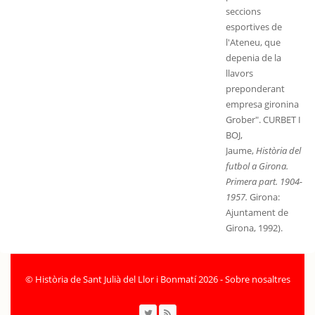
seccions
esportives de
l'Ateneu, que
depenia de la
llavors
preponderant
empresa gironina
Grober". CURBET I
BOJ,
Jaume,
Història del
futbol a Girona.
Primera part. 1904-
1957.
Girona:
Ajuntament de
Girona, 1992).
©
Història de Sant Julià del Llor i Bonmatí 2026
-
Sobre nosaltres