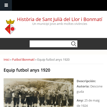
Vés al contingut
Història de Sant Julià del Llor i Bonmatí
Un municipi jove amb moltes vivències
Formulari de cerca
Cerca
Esteu aquí
Inici
»
Futbol Bonmatí
» Equip futbol anys 1920
Equip futbol anys 1920
Descripción:
Autoria:
Descone
guda
A
ny:
25 de maig
de 1924