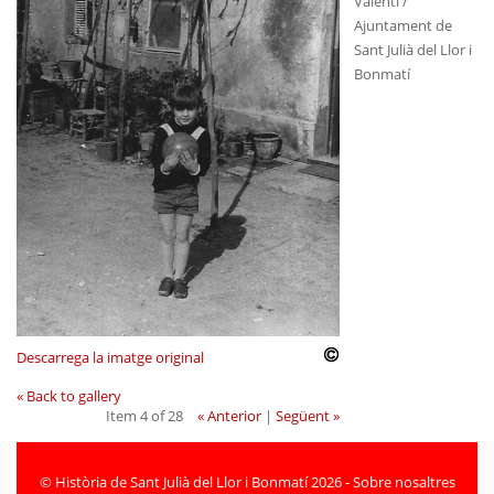
Valentí /
Ajuntament de
Sant Julià del Llor i
Bonmatí
Descarrega la imatge original
« Back to gallery
Item 4 of 28
« Anterior
|
Següent »
©
Història de Sant Julià del Llor i Bonmatí 2026
-
Sobre nosaltres