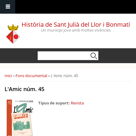
Vés al contingut
Història de Sant Julià del Llor i Bonmatí
Un municipi jove amb moltes vivències
Formulari de cerca
Cerca
Esteu aquí
Inici
»
Fons documental
» L'Amic núm. 45
L'Amic núm. 45
Tipus de suport:
Revista