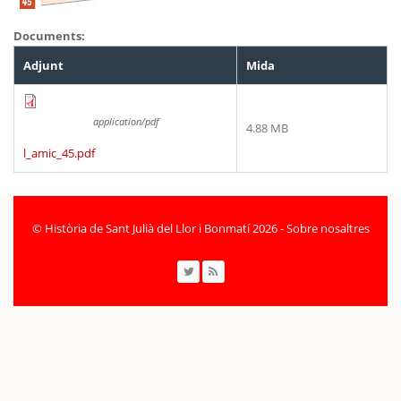
Documents:
Adjunt
Mida
application/pdf
4.88 MB
l_amic_45.pdf
©
Història de Sant Julià del Llor i Bonmatí 2026
-
Sobre nosaltres