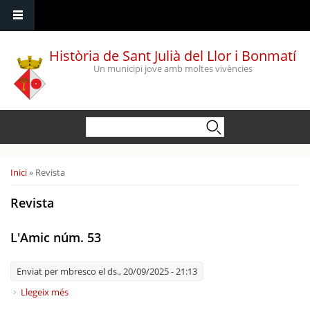
Vés al contingut
Història de Sant Julià del Llor i Bonmatí
Un municipi jove amb moltes vivències
Formulari de cerca
Cerca
Esteu aquí
Inici
» Revista
Revista
L'Amic núm. 53
Enviat per
mbresco
el ds., 20/09/2025 - 21:13
Llegeix més
sobre L'Amic núm. 53