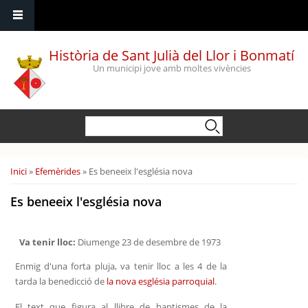
Vés al contingut
Història de Sant Julià del Llor i Bonmatí
Un municipi jove amb moltes vivències
Formulari de cerca
Cerca
Esteu aquí
Inici
»
Efemèrides
» Es beneeix l'església nova
Es beneeix l'església nova
Va tenir lloc:
Diumenge 23 de desembre de 1973
Enmig d'una forta pluja, va tenir lloc a les 4 de la
tarda la benedicció de
la nova església parroquial
.
El text que figura al llibre de baptismes de la