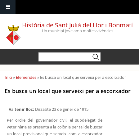
Vés al contingut
Història de Sant Julià del Llor i Bonmatí
Un municipi jove amb moltes vivències
Formulari de cerca
Cerca
Esteu aquí
Inici
»
Efemèrides
» Es busca un local que serveixi per a escorxador
Es busca un local que serveixi per a escorxador
Va tenir lloc:
Dissabte 23 de gener de 1915
Per ordre del governador civil, el subdelegat de
veterinària es presenta a la colònia per tal de buscar
un local provisional que serveixi com a escorxador