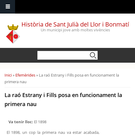
Vés al contingut
Història de Sant Julià del Llor i Bonmatí
Un municipi jove amb moltes vivències
Formulari de cerca
Cerca
Esteu aquí
Inici
»
Efemèrides
» La raó Estrany i Fills posa en funcionament la
primera nau
La raó Estrany i Fills posa en funcionament la
primera nau
Va tenir lloc:
El 1898
El 1898, un cop la primera nau va estar acabada,