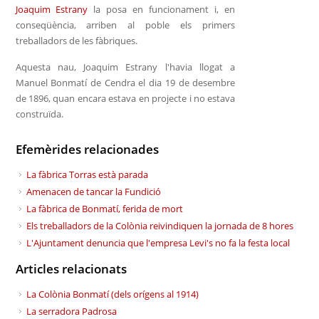
Joaquim Estrany
la posa en funcionament i, en
conseqüència, arriben al poble els primers
treballadors de les fàbriques.
Aquesta nau, Joaquim Estrany l'havia llogat a
Manuel Bonmatí de Cendra el dia 19 de desembre
de 1896, quan encara estava en projecte i no estava
construïda.
Efemèrides relacionades
La fàbrica Torras està parada
Amenacen de tancar la Fundició
La fàbrica de Bonmatí, ferida de mort
Els treballadors de la Colònia reivindiquen la jornada de 8 hores
L'Ajuntament denuncia que l'empresa Levi's no fa la festa local
Articles relacionats
La Colònia Bonmatí (dels orígens al 1914)
La serradora Padrosa