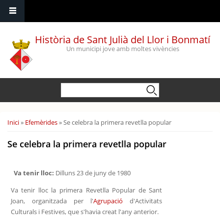
Vés al contingut
Història de Sant Julià del Llor i Bonmatí
Un municipi jove amb moltes vivències
Formulari de cerca
Cerca
Esteu aquí
Inici
»
Efemèrides
» Se celebra la primera revetlla popular
Se celebra la primera revetlla popular
Va tenir lloc:
Dilluns 23 de juny de 1980
Va tenir lloc la primera Revetlla Popular de Sant
Joan, organitzada per l'
Agrupació
d'Activitats
Culturals i Festives, que s'havia creat l'any anterior.