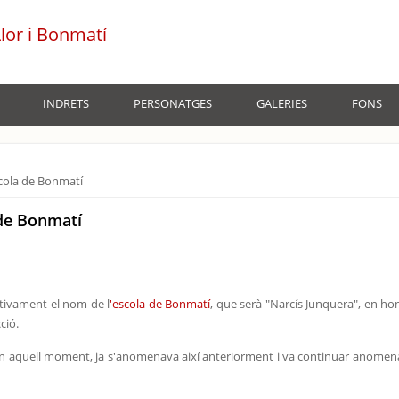
Llor i Bonmatí
INDRETS
PERSONATGES
GALERIES
FONS
escola de Bonmatí
a de Bonmatí
itivament el nom de l
'escola de Bonmatí
, que serà "Narcís Junquera", en ho
cció.
ar en aquell moment, ja s'anomenava així anteriorment i va continuar anomen