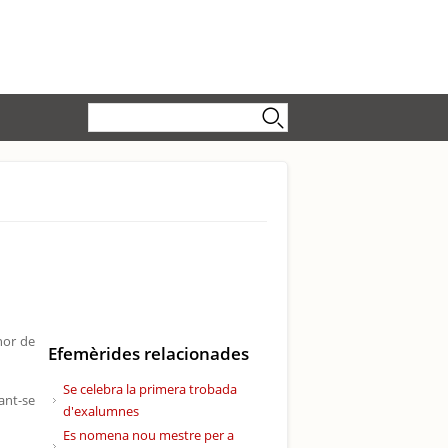
Formulari de cerca
Cerca
nor de
Efemèrides relacionades
Se celebra la primera trobada
ant-se
d'exalumnes
Es nomena nou mestre per a