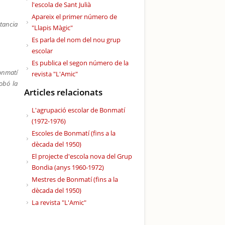
l'escola de Sant Julià
Apareix el primer número de
rtancia
"Llapis Màgic"
Es parla del nom del nou grup
escolar
Es publica el segon número de la
onmatí
revista "L'Amic"
obó la
Articles relacionats
L'agrupació escolar de Bonmatí
(1972-1976)
Escoles de Bonmatí (fins a la
dècada del 1950)
El projecte d'escola nova del Grup
Bondia (anys 1960-1972)
Mestres de Bonmatí (fins a la
dècada del 1950)
La revista "L'Amic"