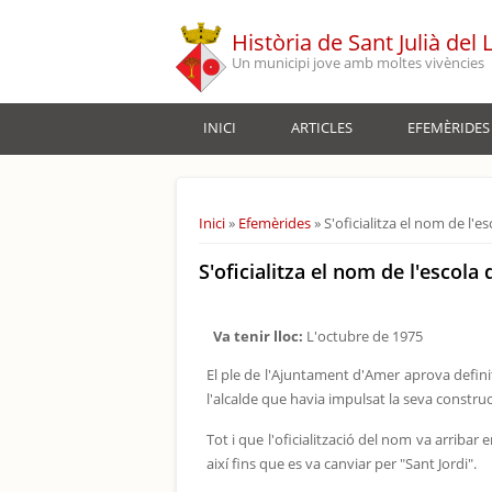
Vés al contingut
Història de Sant Julià del 
Un municipi jove amb moltes vivències
INICI
ARTICLES
EFEMÈRIDES
Esteu aquí
Inici
»
Efemèrides
» S'oficialitza el nom de l'
S'oficialitza el nom de l'escol
Va tenir lloc:
L'octubre de 1975
El ple de l'Ajuntament d'Amer aprova defin
l'alcalde que havia impulsat la seva constru
Tot i que l'oficialització del nom va arrib
així fins que es va canviar per "Sant Jordi".