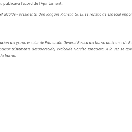
na
publicava l'acord de l'Ajuntament.
l alcalde - presidente, don Joaquín Planella Güell, se revistió de especial impo
ación del grupo escolar de Educación General Básica del barrio amérense de B
lsor tristemente desaparecido, exalcalde Narciso Junquera. A la vez se apr
do barrio.