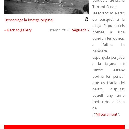
particular de Maria
Torrent Bosch
Descripció:
Partit
de bàsquet a la
Descarrega la imatge original
plaça. El públic: els
« Back to gallery
Item 1 of 3
Següent »
homes a una
banda i les dones,
a l'altra. La
bandera
espanyola penjada
a la façana de
l'antic estanc
podria fer pensar
que es tracta del
partit disputat
aquell any amb
motiu de la festa
de
l'"
Alliberament
".