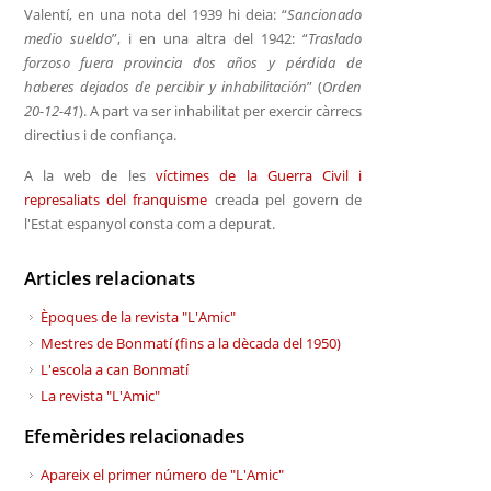
Valentí, en una nota del 1939 hi deia: “
Sancionado
medio sueldo
”, i en una altra del 1942: “
Traslado
forzoso fuera provincia dos años y pérdida de
haberes dejados de percibir y inhabilitación
” (
Orden
20-12-41
). A part va ser inhabilitat per exercir càrrecs
directius i de confiança.
A la web de les
víctimes de la Guerra Civil i
represaliats del franquisme
creada pel govern de
l'Estat espanyol consta com a depurat.
Articles relacionats
Èpoques de la revista "L'Amic"
Mestres de Bonmatí (fins a la dècada del 1950)
L'escola a can Bonmatí
La revista "L'Amic"
Efemèrides relacionades
Apareix el primer número de "L'Amic"