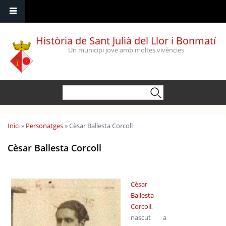
Vés al contingut
Història de Sant Julià del Llor i Bonmatí
Un municipi jove amb moltes vivències
Formulari de cerca
Cerca
Esteu aquí
Inici
»
Personatges
» Cèsar Ballesta Corcoll
Cèsar Ballesta Corcoll
Cèsar
Ballesta
Corcoll
,
nascut a