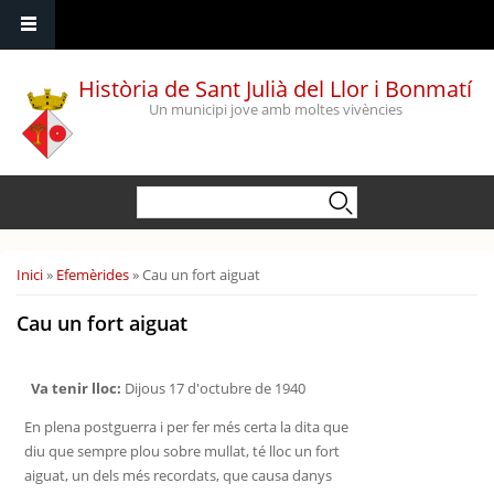
Vés al contingut
Història de Sant Julià del Llor i Bonmatí
Un municipi jove amb moltes vivències
Formulari de cerca
Cerca
Esteu aquí
Inici
»
Efemèrides
» Cau un fort aiguat
Cau un fort aiguat
Va tenir lloc:
Dijous 17 d'octubre de 1940
En plena postguerra i per fer més certa la dita que
diu que sempre plou sobre mullat, té lloc un fort
aiguat, un dels més recordats, que causa danys