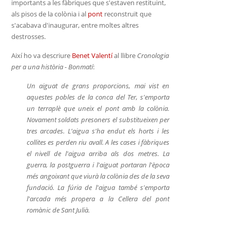
importants a les fàbriques que s'estaven restituint,
als pisos de la colònia i al
pont
reconstruït que
s'acabava d'inaugurar, entre moltes altres
destrosses.
Així ho va descriure
Benet Valentí
al llibre
Cronologia
per a una història - Bonmatí
:
Un aiguat de grans proporcions, mai vist en
aquestes pobles de la conca del Ter, s'emporta
un terraplè que uneix el pont amb la colònia.
Novament soldats presoners el substitueixen per
tres arcades. L'aigua s'ha endut els horts i les
collites es perden riu avall. A les cases i fàbriques
el nivell de l'aigua arriba als dos metres. La
guerra, la postguerra i l'aiguat portaran l'època
més angoixant que viurà la colònia des de la seva
fundació. La fúria de l'aigua també s'emporta
l'arcada més propera a la Cellera del pont
romànic de Sant Julià.