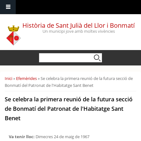
Vés al contingut
Història de Sant Julià del Llor i Bonmatí
Un municipi jove amb moltes vivències
Formulari de cerca
Cerca
Esteu aquí
Inici
»
Efemèrides
» Se celebra la primera reunió de la futura secció de
Bonmatí del Patronat de l'Habitatge Sant Benet
Se celebra la primera reunió de la futura secció
de Bonmatí del Patronat de l'Habitatge Sant
Benet
Va tenir lloc:
Dimecres 24 de maig de 1967