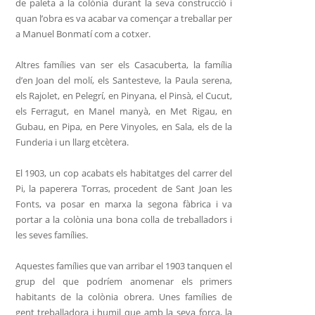
de paleta a la colòni
a durant la seva construcció i
quan l’obra es va acabar va començar a treballar per
a Manuel Bonmatí com a cotxer.
Altres famílies van ser els Casacuberta, la família
d’en Joan del molí, els Santesteve, la Paula serena,
els Rajolet, en Pelegrí, en Pinyana, el Pinsà, el Cucut,
els Ferragut, en Manel manyà, en Met Rigau, en
Gubau, en Pipa, en Pere Vinyoles, en Sala, els de la
Funderia i un llarg etcètera.
El 1903, un cop acabats els habitatges del carrer del
Pi, la paperera Torras, procedent de Sant Joan les
Fonts, va posar en marxa la segona fàbrica i va
portar a la colònia una bona colla de treballadors i
les seves famílies.
Aquestes famílies que van arribar el 1903 tanquen el
grup del que podríem anomenar els primers
habitants de la colònia obrera. Unes famílies de
gent treballadora i humil que amb la seva força, la