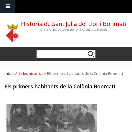
Vés al contingut
Història de Sant Julià del Llor i Bonmatí
Un municipi jove amb moltes vivències
Formulari de cerca
Cerca
Esteu aquí
Inici
»
Articles històrics
» Els primers habitants de la Colònia Bonmatí
Els primers habitants de la Colònia Bonmatí