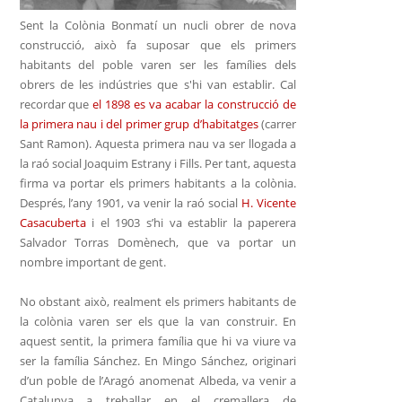
Sent la Colònia Bonmatí un nucli obrer de nova
construcció, això fa suposar que els primers
habitants del poble varen ser les famílies dels
obrers de les indústries que s'hi van establir.
Cal
recordar que
el 1898 es va acabar la construcció de
la primera nau i del primer grup d’habitatges
(carrer
Sant Ramon). Aquesta primera nau va ser llogada a
la raó social Joaquim Estrany i Fills. Per tant, aquesta
firma va portar els primers habitants a la colònia.
Després, l’any 1901, va venir la raó social
H. Vicente
Casacuberta
i el 1903 s’hi va establir la paperera
Salvador Torras Domènech, que va portar un
nombre important de gent.
No obstant això, realment els primers habitants de
la colònia varen ser els que la van construir.
En
aquest sentit, la primera família que hi va viure va
ser la família Sánchez. En Mingo Sánchez, originari
d’un poble de l’Aragó anomenat Albeda, va venir a
Catalunya a treballar en el cremallera de