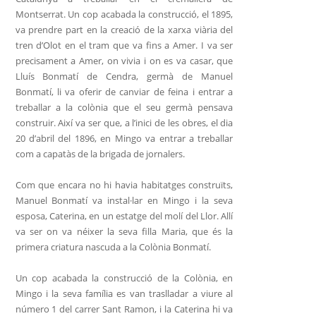
Montserrat. Un cop acabada la construcció, el 1895,
va prendre part en la creació de la xarxa viària del
tren d’Olot en el tram que va fins a Amer. I va ser
precisament a Amer, on vivia i on es va casar, que
Lluís Bonmatí de Cendra, germà de Manuel
Bonmatí, li va oferir de canviar de feina i entrar a
treballar a la colònia que el seu germà pensava
construir.
Així va ser que, a l’inici de les obres, el dia
20 d’abril del 1896, en Mingo va entrar a treballar
com a capatàs de la brigada de jornalers.
Com que
encara no hi havia habitatges construïts,
Manuel Bonmatí va instal·lar en Mingo i la seva
esposa, Caterina, en un estatge del molí del Llor. Allí
va ser on va néixer la seva filla Maria, que és la
primera criatura nascuda a la Colònia Bonmatí.
Un cop acabada la construcció de la Colònia, en
Mingo i la seva família es van traslladar a viure al
número 1 del carrer Sant Ramon, i la Caterina hi va