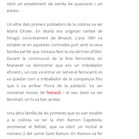
obrir un establiment de venda de queviures i un
estanc.
Un altre dels primers pobladors de la colònia va ser
Marià Citoler. En Marià era originari també de
l’Aragó, concretament de Binacet. L’any 1891 va
establir-se en aquestes contrades junt amb la seva
família pel fet que s’estava fent la via del tren d’Olot.
Durant la construcció de la línia ferroviària, en
Marianet va demostrar que era un treballador
eficient i, un cop va entrar en servei el ferrocarril, es
va quedar com a treballador de la companyia fins
que li va arribar l'hora de la jubilació. Va ser
nomenat mosso de
l’estació
i el seu destí va ser
Bonmatí, on hi va ben arrelar.
Una altra família de les primeres que es van establir
a la colònia va ser la d’en Ramon Capdevila,
anomenat el Refilat, que va obrir un hostal al
número 2 del carrer Sant Ramon. En Ramon va fer